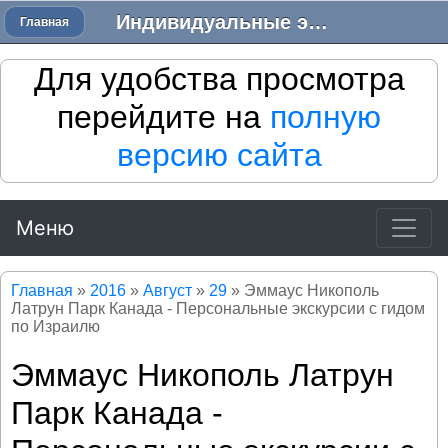
Индивидуальные экскурсии в Израиле - Трансфер в Израиле
Главная
Для удобства просмотра
перейдите на
полную
версию сайта
Меню
Главная
»
2016
»
Август
»
29
» Эммаус Никополь
Латрун Парк Канада - Персональные экскурсии с гидом
по Израилю
Эммаус Никополь Латрун
Парк Канада -