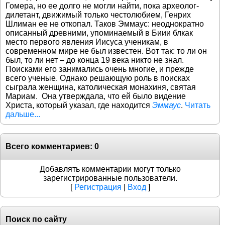
Гомера, но ее долго не могли найти, пока археолог-
дилетант, движимый только честолюбием, Генрих
Шлиман ее не откопал. Таков Эммаус: неоднократно
описанный древними, упоминаемый в Биии
бл
как
место первого явления Иисуса ученикам, в
современном мире не был известен. Вот так: то ли он
был, то ли нет – до конца 19 века никто не знал.
Поисками его занимались очень многие, и прежде
всего ученые. Однако решающую роль в поисках
сыграла женщина, католическая монахиня, святая
Мариам. Она утверждала, что ей было видение
Христа, который указал, где находится
Эммаус
.
Читать
дальше...
Всего комментариев
:
0
Добавлять комментарии могут только
зарегистрированные пользователи.
[
Регистрация
|
Вход
]
Поиск по сайту