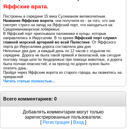
Яффские врата.
Построены в середине 15 века Сулеманом великолепным.
Название Яффские ворота
, они получили из - за того, что они
смотрят строго на запад на Яффский порт, что находиться на
Средиземноморском побережье.
В Яффский порт приплывали паломники и купцы. которые
направлялись в Иерусалим. В то время
Яффский порт служил
главной морской артерией во всей Палестине
. От Яффского
порта до Иерусалима дорога составляла два дня.
Неполных два дня ,а каждый день по 12 часов с отдыхом по
середине. Дорога не была такой прямой и безопасной, как сегодня
поэтому люди шли по бездорожью при помощи животных, и дорога
была полная опасностей, и за проход по дороге нужно было
платить дань.
Пройдя через Яффские ворота из старого города, вы окажитесь на
прекрасной
Читать статью полностью...
Всего комментариев
:
0
Добавлять комментарии могут только
зарегистрированные пользователи.
[
Регистрация
|
Вход
]