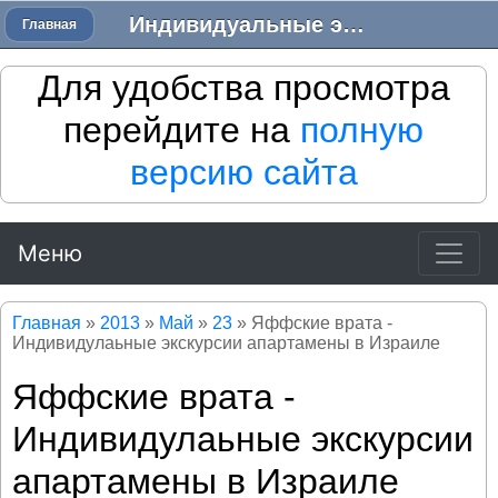
Индивидуальные экскурсии в Израиле - Трансфер в Израиле
Главная
Для удобства просмотра
перейдите на
полную
версию сайта
Меню
Главная
»
2013
»
Май
»
23
» Яффские врата -
Индивидулаьные экскурсии апартамены в Израиле
Яффские врата -
Индивидулаьные экскурсии
апартамены в Израиле