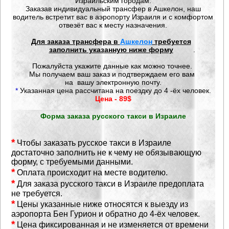
Израильским городам.
Заказав индивидуальный трансфер в Ашкелон, наш
водитель встретит вас в аэропорту Израиля и с комфортом
отвезёт вас к месту назначения.
Для заказа трансфера в
Ашкелон
требуется
заполнить указанную ниже форму
.
Пожалуйста
у
кажите данные как можно точнее.
Мы получаем ваш заказ и подтверждаем его вам
на
вашу электронную почту.
*
Указанная цена рассчитана на поездку до 4 -ёх
человек.
Цена - 89$
Форма заказа русского такси в Израиле
*
Чтобы заказать русское такси в Израиле
достаточно заполнить не к чему не обязывающую
форму, с требуемыми данными.
*
Оплата происходит на месте водителю.
*
Для заказа русского такси в Израиле предоплата
не требуется.
*
Цены указанные ниже относятся к выезду из
аэропорта Бен Гурион и обратно до 4-ёх человек.
*
Цена фиксированная и не изменяется от времени