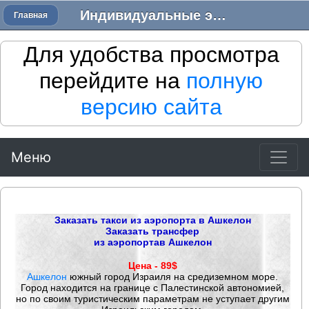
Индивидуальные экскурсии в Израиле - Трансфер в Израиле
Главная
Для удобства просмотра
перейдите на
полную
версию сайта
Меню
Заказать такси из аэропорта в Ашкелон
Заказать трансфер
из аэропорта
в Ашкелон
Цена - 89$
Ашкелон
южный город Израиля на средиземном море.
Город находится на границе с Палестинской автономией,
но по своим туристическим параметрам не уступает другим