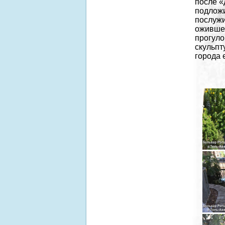
после «
подложи
послужи
ожившей
прогуло
скульпт
города 