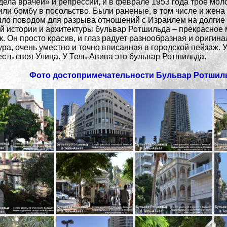
дела врачей» и репрессий, и в феврале 1953 года трое мо
ли бомбу в посольство. Были раненые, в том числе и жена 
ло поводом для разрыва отношений с Израилем на долгие
 истории и архитектуры бульвар Ротшильда – прекрасное 
к. Он просто красив, и глаз радует разнообразная и оригин
ура, очень уместно и точно вписанная в городской пейзаж. 
есть своя Улица. У Тель-Авива это бульвар Ротшильда.
Фото достопримечательности Бульвар Ротшил