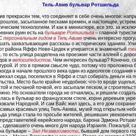
Тель-Авив бульвар Ротшильда
ив прекрасен тем, что соединяет в себе очень многое: напр
прошлое, засыпанное песками времен, и настоящее, устрем
ическим технологиям. И как в миниатюре, все это, за искл
ревних руин есть на
бульваре Ротшильда
– главной туристи
С
персональным гидом в Тель Авиве
очень интересно прогу
шать захватывающие рассказы о исторических зданиях. Ули
от района Яффо Неве-Цедек и упирается в знаменитый
те
, то есть улица разделена на проезжие части аллеей с дор
дов и
велосипедистов
. Чем интересен бульвар? Конечно, с
турой. И это в прямом смысле чудо, потому что проложена 
 когда в начале прошлого века один из идеологов создания 
иехал сюда, поселился в Яффо и стал собирать деньги на п
льства. Место было крайне неудобное: что-то вроде ущелья
той и песчаной почвой, его засыпали песком, и строительс
жно. Но основатели города не отчаялись, и решили создать
лась в бульвар во французском стиле, корни деревьев укре
азвали Народной. И сам Вайс жил здесь, а его дом сохранил
 самых красивых улиц Тель-Авива, музей под открытым не
да улица стала по просьбе жителей, решивших увековечить
представителей еврейского народа, барона Эдмона Ротши
, сделавшего очень много для народа Израиля. Пожалуй, с
на бульваре –
Зал Независимости
, бывший дом первого го