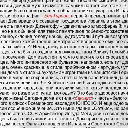
ива – Меира Дизенгофа и его жены. После ее смерти в 193
 свой дом для музея искусств, сам жил на третьем этаже. В
здании было провозглашено образование государства Израи
ческая фотография –
Бен-Гурион
, первый премьер-министр
ает Декларацию о создании государства Израиль в этом зд
е есть памятник Дизенгофу – удивительно атмосферный: мэ
 но не в обычной для таких памятников победно-торжествен
ленно, склонив голову набок, будто усталый путник возвра
 спокойно-хозяйственно осматривает вверенное ему: все ли
 на хозяйстве? Неподалеку расположен дом, в котором нах
 здесь она была создана под руководством Элияху Голомба
 поселения. Дом известен тем, что спасли его от сноса вет
цев. Много интересного на бульваре, например, есть тут д
цев, очень красивые, в стиле, приближенном к арт-деко, чу
ны дома в стиле «баухауз» эмигрантами из нацистской Гер
игде в мире не сохранились, а вот на бульваре Ротшильда о
егли идеи великого Ле Корбюзье, и они были подхвачены в
создавали город-сад, они получили место, хоть и неплодоро
удно, но разве это пугает молодых? Это было здорово: начи
ную жизнь! Сегодня дома в стиле «
баухаус
» - часть «белого
ого в список Всемирного наследия ЮНЕСКО. И еще одно 
сии особенное значение. Это ныне здание «Сотбис», но ра
посольства СССР. Архитектор Иегуда Мегидович создал дом
здесь был свой садик и автостоянка. Дом приглянулся посол
а дом посол. Однако отношения Израиля и Советского Сою