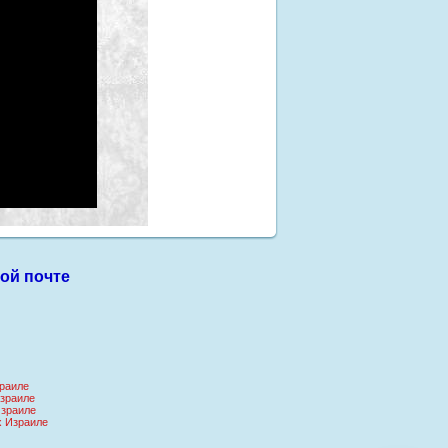
ой почте
раиле
зраиле
Израиле
х Израиле