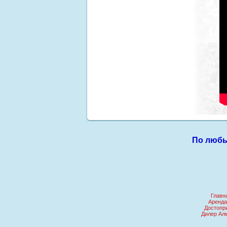
По любы
Главн
Аренда
Достопр
Дилер Ал