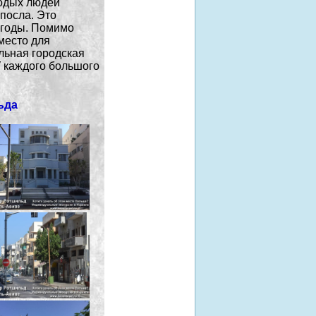
лодых людей
посла. Это
 годы. Помимо
место для
альная городская
У каждого большого
ьда