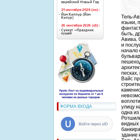
Тель-Ав
языки, 
фантаст
быть, д
Авива. 
и послу
начало 
бульвар
пешехо
архитек
песках,
Вайс пр
строите
каменис
невозмо
воплоти
ФОРМА ВХОДА
улицу н
одна из
Ротшиль
видных 
Войти через uID
банкира
здание 