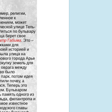
имер, религии,
ленное к
ючением, может
ческой улице Тель-
ляться по бульвару
ца берет свое
атр Габима
. Это –
ожками для
воей историей и
была улица на
нового города Арье
окупку земель для
, оврага между
тво было
 парк, потом идея
пили почву, а
ся. Теперь это
бом. Бульваром
 память одного из
льда, филантропа и
амое известное
родского главы