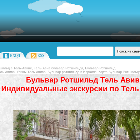
ВХОД
RSS
шильд в Тель-Авиве, Тель-Авив бульвар Ротшильда, Бульвар Ротшильд,
ль-Авива, Улицы Тель Авива, Бульвар ротшильда в Израиле, Карта Бульвар Ротшильда
Бульвар Ротшильд Тель Авив
Индивидуальные экскурсии по Тель