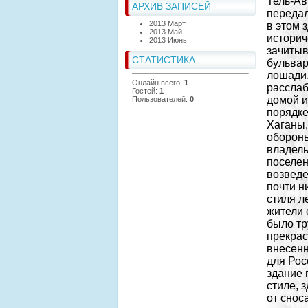
Тель-Ав
АРХИВ ЗАПИСЕЙ
передал
2013 Март
в этом 
2013 Май
истори
2013 Июнь
зачитыв
СТАТИСТИКА
бульвар
лошади,
Онлайн всего:
1
расслаб
Гостей:
1
домой и
Пользователей:
0
порядке
Хаганы,
обороны
владель
поселен
возведе
почти н
стиля л
жители 
было тр
прекрас
внесенн
для Рос
здание 
стиле, 
от снос