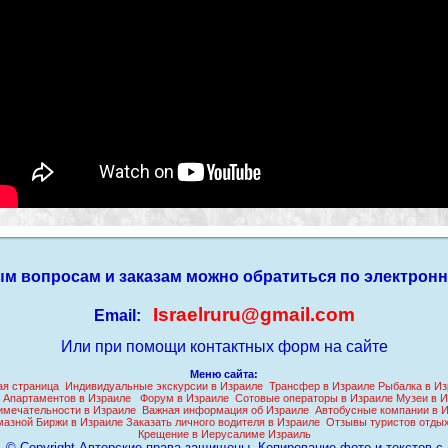
м вопросам и заказам можно обратиться по электронн
Israelruru@gmail.com
Email:
Или при помощи контактных форм на сайте
Меню сайта:
ая страница
Индивидуальные экскурсии в Израиле
Трансфер в Израиле
Рыбалка в Из
 Апартаментов в Израиле
Форум в Израиле
Сотовые операторы в Израиле
Музеи в И
имечательности в Израиле
Важная информация об Израиле
Автобусные компании в 
мазной Биржи в Израиле
Заказать личного водителя в Израиле
Отзывы туристов отды
Крещение в Иерусалиме Израиль
© Сopyright Авторские права защищены. Копирование фото и текстов с