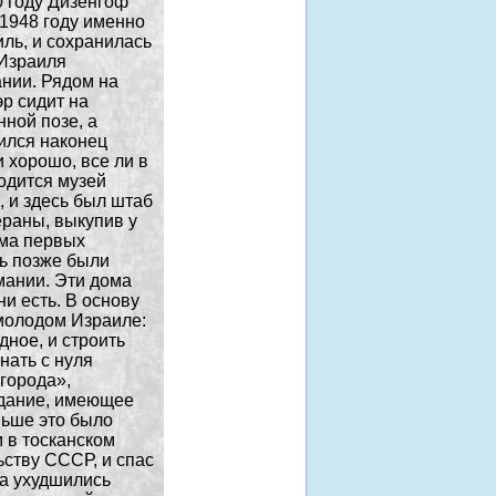
0 году Дизенгоф
 1948 году именно
ль, и сохранилась
 Израиля
ании. Рядом на
р сидит на
ной позе, а
тился наконец
 хорошо, все ли в
одится музей
, и здесь был штаб
ераны, выкупив у
ома первых
ть позже были
мании. Эти дома
ни есть. В основу
 молодом Израиле:
дное, и строить
нать с нуля
 города»,
здание, имеющее
ньше это было
 в тосканском
ьству СССР, и спас
за ухудшились