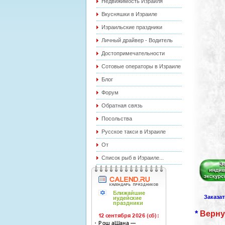
Недвижимость Израиля
Вкусняшки в Израиле
Израильские праздники
Личный драйвер - Водитель
Достопримечательности
Сотовые операторы в Израиле
Блог
Форум
Обратная связь
Посольства
Русское такси в Израиле
От
Список рыб в Израиле...
Заказа
*
Верну