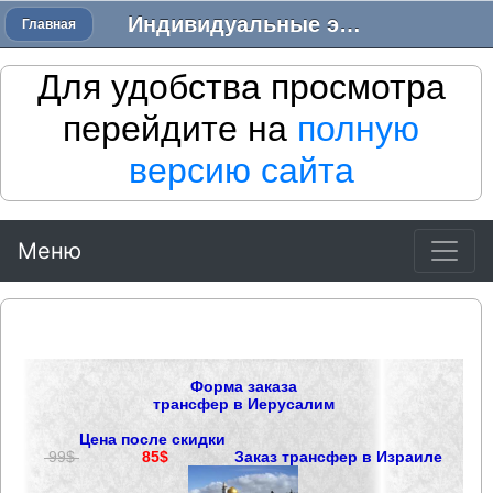
Индивидуальные экскурсии в Израиле - Трансфер в Израиле
Главная
Для удобства просмотра
перейдите на
полную
версию сайта
Меню
Форма заказа
трансфер в Иерусалим
Цена после скидки
99$
85$
Заказ трансфер в Израиле