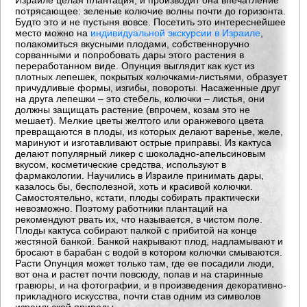
потрясающее: зеленые колючие волны почти до горизонта.
Будто это и не пустыня вовсе. Посетить это интереснейшее
место можно на
индивидуальной экскурсии в Израиле
,
полакомиться вкусными плодами, собственноручно
сорванными и попробовать дары этого растения в
переработанном виде. Опунция выглядит как куст из
плотных лепешек, покрытых колючками-листьями, образует
причудливые формы, изгибы, повороты. Насаженные друг
на друга лепешки – это стебель, колючки – листья, они
должны защищать растение (впрочем, козам это не
мешает). Мелкие цветы желтого или оранжевого цвета
превращаются в плоды, из которых делают варенье, желе,
маринуют и изготавливают острые приправы. Из кактуса
делают популярный ликер с шоколадно-апельсиновым
вкусом, косметические средства, используют в
фармакологии. Научились в Израиле принимать дары,
казалось бы, бесполезной, хоть и красивой колючки.
Самостоятельно, кстати, плоды собирать практически
невозможно. Поэтому работники плантаций на
рекомендуют рвать их, что называется, в чистом поле.
Плоды кактуса собирают палкой с прибитой на конце
жестяной банкой. Банкой накрывают плод, надламывают и
бросают в барабан с водой в котором колючки смываются.
Расти Опунция может только там, где ее посадили люди,
вот она и растет почти повсюду, попав и на старинные
гравюры, и на фотографии, и в произведения декоративно-
прикладного искусства, почти став одним из символов
израильской природы.