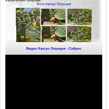
Фото Кактус Опунция
Видео Кактус Опунция - Сабрес