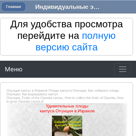
Индивидуальные экскурсии в Израиле - Трансфер в Израиле
Главная
Для удобства просмотра
перейдите на
полную
версию сайта
Меню
Опунция кактус в Израиле Плоды кактуса Опунции, Как собирать плоды
Опунции, Как выращивать кактус
Опунции, Fruits of the Opuntia cactus, How to collect the fruits of Opuntia, How
to grow Opuntia cactus,
#
Удивительные плоды
кактуса Опунция в Израиле