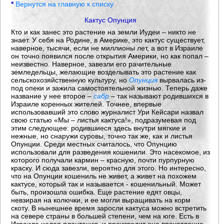
*
Вернутся на главную к списку
Кактус Опунция
Кто и как занес это растение на земли Иудеи – никто не
знает. У себя на Родине, в Америке, это кактус существует,
наверное, тысячи, если не миллионы лет, а вот в Израиле
он точно появился после открытия Америки, но как попал –
неизвестно. Наверное, завезли его рачительные
земледельцы, желающие возделывать это растение как
сельскохозяйственную культуру, но
Опунция
вырвалась из-
под опеки и зажила самостоятельной жизнью. Теперь даже
название у нее второе –
сабр
– так называют родившихся в
Израиле коренных жителей. Точнее, впервые
использовавший это слово журналист Ури Кейсари назвал
свою статью «Мы – листья кактуса!», подразумевая под
этим следующее: родившиеся здесь внутри мягкие и
нежные, но снаружи суровы, точно так же, как и листья
Опунции. Среди местных считалось, что Опунцию
использовали для разведения кошенили. Это насекомое, из
которого получали кармин – красную, почти пурпурную
краску. И сюда завезли, вероятно для этого. Но интересно,
что на Опунции кошениль не живет, а живет на похожем
кактусе, который так и называется - кошенильный. Может
быть, произошла ошибка. Еще растение едят овцы,
невзирая на колючки, и ее могли выращивать на корм
скоту. В нынешнее время заросли кактуса можно встретить
на севере страны в большей степени, чем на юге. Есть в
Израиле целая плантация, и производит она впечатление