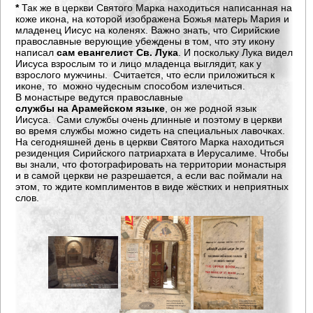
*
Так же в церкви Святого Марка находиться написанная на
коже икона, на которой изображена Божья матерь Мария и
младенец Иисус на коленях. Важно знать, что Сирийские
православные верующие убеждены в том, что эту икону
написал
сам евангелист Св. Лука
. И поскольку Лука видел
Иисуса взрослым то и лицо младенца выглядит, как у
взрослого мужчины. Считается, что если приложиться к
иконе, то можно чудесным способом излечиться.
В монастыре ведутся православные
службы на Арамейском языке
, он же родной язык
Иисуса. Сами службы очень длинные и поэтому в церкви
во время службы можно сидеть на специальных лавочках.
На сегодняшней день в церкви Святого Марка находиться
резиденция Сирийского патриархата в Иерусалиме. Чтобы
вы знали, что фотографировать на территории монастыря
и в самой церкви не разрешается, а если вас поймали на
этом, то ждите комплиментов в виде жёстких и неприятных
слов.