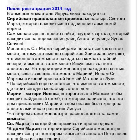
После реставрации 2014 год
В армянском квартале Иерусалима находиться
Сирийская православная церковь
монастырь Святого
Марка, которая находиться в подчинение армянской
церкви.
Сам монастырь не просто найти, внутри квартала, который
находиться на пересечение улиц Arrarat и улицы Syriac
Convent
Монастырь Св. Марка сирийцами почитаться как святое
место, потому что именно сирийские Христиане считают,
что именно в этом месте находиться комната тайной
вечери, и именно в этом месте Иисус омывал ноги
апостолам. На территории монастыря находятся святые
места, связывающие это место с Марией, Ионам Св.
Марком и иконой пресвятой Божьей Матери от Луки.
*
По сирийской вере считается, что именно в этом месте,
где стоит сегодня монастырь стоял дом
Марии - матери Ионнна
, которого звали Марком о чём
говорит найденный столб, на котором написано, что этот
дом принадлежит Марии и в нём она же была крещена
апостолами после распятия Иисуса.
*
На втором этаже монастыря располагается та самая
комната
Св. Марка
, в которой он проживал и проповедовал.
*
В доме Марии
на территории Сирийского монастыря
находиться грот, в котором скрывался апостол Петр после
его побега из заключения.