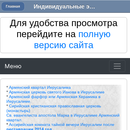
Индивидуальные экскурсии в Израиле - Трансфер в Израиле
Главная
Для удобства просмотра
перейдите на
полную
версию сайта
Меню
*
Армянский квартал Иерусалима
*
Армянская церковь святого Иакова в Иерусалиме
*
Армянский фарфор или Армянская Керамика в
Иерусалиме.
*
Сирийская христианская православная церковь
(монастырь)
Св. евангелиста апостола Марка в Иерусалиме Армянский
квартал.
*
Ассирийская комната тайной вечери Иерусалим после
реставрации
2014 год.