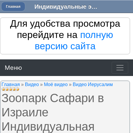
Индивидуальные экскурсии в Израиле - Трансфер в Израиле
Главная
Для удобства просмотра
перейдите на
полную
версию сайта
Меню
Главная
»
Видео
»
Моё видео
»
Видео Иерусалим
Зоопарк Сафари в
Израиле
Индивидуальная