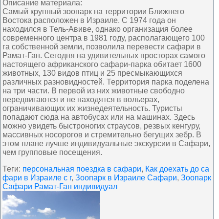
Описание материала
:
Самый крупный зоопарк на территории Ближнего
Востока расположен в Израиле. С 1974 года он
находился в Тель-Авиве, однако организация более
современного центра в 1981 году, располагающего 100
га собственной земли, позволила перевести сафари в
Рамат-Ган. Сегодня на удивительных просторах самого
настоящего африканского сафари-парка обитает 1600
животных, 130 видов птиц и 25 пресмыкающихся
различных разновидностей. Территория парка поделена
на три части. В первой из них животные свободно
передвигаются и не находятся в вольерах,
ограничивающих их жизнедеятельность. Туристы
попадают сюда на автобусах или на машинах. Здесь
можно увидеть быстроногих страусов, резвых кенгуру,
массивных носорогов и стремительно бегущих зебр. В
этом плане лучше индивидуальные экскурсии в Сафари,
чем групповые посещения.
Теги
:
персональная поездка в сафари
,
Как доехать до са
фари в Израиле с г
,
Зоопарк в Израиле Сафари
,
Зоопарк
Сафари Рамат-Ган индивидуал