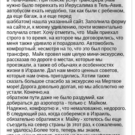
нужно было переехать
из Иерусалима в Тель-Авив,
автобусом ехать неудобно, так как были с ребенком,
да еще багаж, а и еще перед
шаббатом) нашла указанный сайт. Заполнила форму
на сайте,и, к моему удивлению, почти моментально
получила
ответ. Хочу отметить, что Майк приехал
строго в то время, на которое мы договорились, что
меня также удивило
и порадовало. Автомобиль
комфортный; несмотря на то, что это был просто
трансфер, Майк провел нам целую
мини-экскурсию,
рассказав по дороге о местах, которые мы
проезжали, а также об обычаях и особенностях
жизни
в Израиле. Дал нам много ценных советов,
которые нам очень пригодились. Хотим также
сказать большое
спасибо за экскурсию на Мертвое
море! Дорога довольно долгая, но мы абсолютно не
устали. Конечно,на
обратном пути даже не было раздумий, как
добираться до аэропорта - только с Майком.
Надежно, комфортно и ,
что немаловажно, недорого.
В следующий раз, когда соберемся в Израиль,
обязательно обратимся к Майку -
хотелось бы еще
съездить на север страны (в этот раз, к сожалению,
не удалось).Более того, теперь мы знаем,