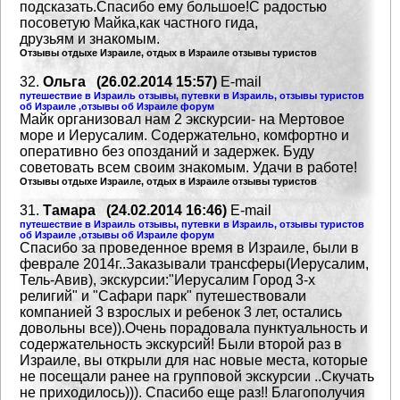
подсказать.Спасибо ему большое!С радостью
посоветую Майка,как частного гида,
друзьям и знакомым.
Отзывы отдыхе Израиле, отдых в Израиле отзывы туристов
32.
Ольга (26.02.2014 15:57)
E-mail
путешествие в Израиль отзывы, путевки в Израиль, отзывы туристов
об Израиле ,отзывы об Израиле форум
Майк организовал нам 2 экскурсии- на Мертовое
море и Иерусалим. Содержательно, комфортно и
оперативно без опозданий и задержек.
Буду
советовать всем своим знакомым.
Удачи в работе!
Отзывы отдыхе Израиле, отдых в Израиле отзывы туристов
31.
Тамара (24.02.2014 16:46)
E-mail
путешествие в Израиль отзывы, путевки в Израиль, отзывы туристов
об Израиле ,отзывы об Израиле форум
Спасибо за проведенное время в Израиле, были в
феврале 2014г..Заказывали трансферы(Иерусалим,
Тель-Авив),
экскурсии:"Иерусалим Город 3-х
религий" и "Сафари парк"
путешествовали
компанией
3 взрослых и ребенок 3 лет, остались
довольны все)).Очень порадовала пунктуальность
и
содержательность экскурсий! Были второй раз в
Израиле, вы открыли для нас новые места,
которые
не посещали ранее на групповой экскурсии ..Скучать
не приходилось))).
Спасибо еще раз!! Благополучия