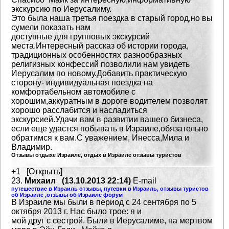
экскурсию по Иерусалиму.
Это была наша третья поездка в старый город,но вы
сумели показать нам
доступные для групповых экскурсий
места.Интересный рассказ об истории города,
традиционных особенностях разнообразных
религизных конфессий позволили нам увидеть
Иерусалим по новому.Добавить практическую
сторону- индивидуальная поездка на
комфортабельном автомобиле с
хорошим,аккуратным в дороге водителем позволят
хорошо расслабится и насладиться
экскурсией.Удачи вам в развитии вашего бизнеса,
если еще удастся побывать в Израиле,обязательно
обратимся к вам.С уважением,
Инесса,Мила и
Владимир.
Отзывы отдыхе Израиле, отдых в Израиле отзывы туристов
+1 [Открыть]
23.
Михаил (13.10.2013 22:14)
E-mail
путешествие в Израиль отзывы, путевки в Израиль, отзывы туристов
об Израиле ,отзывы об Израиле форум
В Израиле мы были в период с 24 сентября по 5
октября 2013 г. Нас было трое: я и
мой друг с сестрой. Были в Иерусалиме, на мертвом