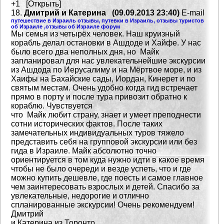
+1 [Открыть]
18.
Дмитрий и Катерина (09.09.2013 23:40)
E-mail
путешествие в Израиль отзывы, путевки в Израиль, отзывы туристов
об Израиле ,отзывы об Израиле форум
Мы семья из четырёх человек. Наш круизный
корабль делал остановки в Ашдоде и Хайфе. У нас
было
всего два неполных дня, но Майк
запланировал для нас увлекательнейшие экскурсии
из Ашдода по
Иерусалиму и на Мёртвое море, и из
Хаифы на Бахайские сады, Иордан, Кинерет и по
святым местам.
Очень удобно когда гид встречает
прямо в порту и после тура привозит обратно к
кораблю. Чувствуется
что Майк любит страну, знает и умеет преподнести
сотни исторических фактов. После таких
замечательных
индивидуальных туров тяжело
представить себя на групповой экскурсии или без
гида в Израиле.
Майк абсолютно точно
ориентируется в том куда нужно идти в какое время
чтобы не было очереди
и везде успеть, что и где
можно купить дешевле, где поесть и самое главное
чем заинтересовать взрослых и детей.
Спасибо за
увлекательные, недорогие и отлично
спланированные экскурсии! Очень рекомендуем!
Дмитрий
и Катерина из Торонто.