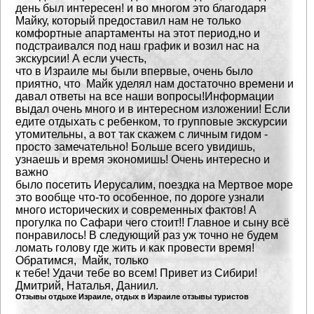
день был интересен! и во многом это благодаря
Майку, который предоставил нам не только
комфортные
апартаменты на этот период,но и
подстраивался под наш график и возил нас на
экскурсии! А если учесть,
что в Израиле мы были впервые, очень было
приятно, что Майк уделял нам достаточно времени и
давал ответы на все наши вопросы!Информации
выдал очень много и в интересном изложении! Если
едите отдыхать с ребенком, то групповые экскурсии
утомительны, а вот так скажем с личным гидом -
просто замечательно! Больше всего увидишь,
узнаешь и время экономишь! Очень интересно и
важно
было посетить Иерусалим, поездка на Мертвое море
это вообще что-то особенное, по дороге узнали
много исторических и современных фактов! А
прогулка по Сафари чего стоит!! Главное и сыну всё
понравилось!
В следующий раз уж точно не будем
ломать голову где жить и как провести время!
Обратимся, Майк, только
к тебе! Удачи тебе во всем! Привет из Сибири!
Дмитрий, Наталья, Даниил.
Отзывы отдыхе Израиле, отдых в Израиле отзывы туристов