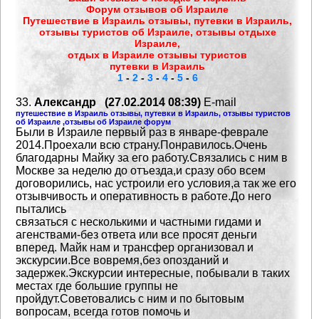
Форум отзывов об Израиле
Путешествие в Израиль отзывы, путевки в Израиль,
отзывы туристов об Израиле, отзывы отдыхе
Израиле,
отдых в Израиле отзывы туристов
путевки в Израиль
1
-
2
-
3
-
4
-
5
-
6
33.
Александр (27.02.2014 08:39)
E-mail
путешествие в Израиль отзывы, путевки в Израиль, отзывы туристов
об Израиле ,отзывы об Израиле форум
Были в Израиле первый раз в январе-феврале
2014.Проехали всю
страну.Понравилось.Очень
благодарны
Майку за его работу.Связались с ним в
Москве за неделю до отъезда,и сразу обо всем
договорились,
нас устроили его условия,а так же его
отзывчивость и оперативность в работе.До него
пытались
связаться с несколькими и частными гидами и
агенствами-без ответа или все просят деньги
вперед.
Майк нам и трансфер организовал и
экскурсии.Все вовремя,без опозданий и
задержек.Экскурсии интересные,
побывали в таких
местах где большие группы не
пройдут.Советовались с ним и по бытовым
вопросам,
всегда готов помочь и