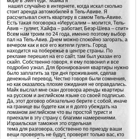
море в Эйн-Геди. Майка я
нашел случайно в интернете, когда искал сколько
стоит аренда автомобилей в Тель-Авиве.
Я
рассчитывал снять квартиру в самом Тель-Авиве.
Есть такая поговорка «Иерусалим
– молится, Тель-
Авив – гуляет, Хайфа – работает, Беэр-Шева – спит»
Всем нам троим
по 24 года, именно поэтому выбор
пал на Тель-Авив. Днем можно спокойно загорать,
а
вечером как и все его жители гулять. Город
находится на побережье в центре страны.
По
рекламе перешел на его сайт, там был указан его
скайп. Собственно говоря, я ему
позвонил и все
подробно узнал. Для бронирования квартиры нужно
было заплатить за три
дня проживания, сделав
денежный перевод. Честно говоря были сомнения,
но как оказалось
плохие ожидания не оправдались.
Майк выслал мне скан договора аренды квартиры
на
русском и английском языке со своей подписью.
Да, этот договор обязательно берите с собой,
иначе
на границе вы будете как и я долго убеждать на
ломаном английском что вы простой
турист и
приехали в эту страну с благими намерениями.
Израильская таможня это отдельная
тема для разговора, собственно по приезду ваши
вещи проверять не будут, проверят только вас,
кто