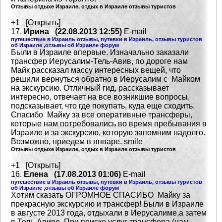
Отзывы отдыхе Израиле, отдых в Израиле отзывы туристов
+1 [Открыть]
17.
Ирина (22.08.2013 12:55)
E-mail
путешествие в Израиль отзывы, путевки в Израиль, отзывы туристов
об Израиле ,отзывы об Израиле форум
Были в Израиле впервые. Изначально заказали
трансфер Иерусалим-Тель-Авив, по дороге нам
Майк рассказал
массу интересных вещей, что
решили вернуться обратно в Иерусалим с Майком
на экскурсию. Отличный гид,
рассказывает
интересно, отвечает на все возникшие вопросы,
подсказывает, что где покупать, куда еще сходить.
Спасибо Майку за все оперативные трансферы,
которые нам потребовались во время пребывания в
Израиле
и за экскурсию, которую запомним надолго.
Возможно, приедем в январе. smile
Отзывы отдыхе Израиле, отдых в Израиле отзывы туристов
+1 [Открыть]
16.
Елена (17.08.2013 01:06)
E-mail
путешествие в Израиль отзывы, путевки в Израиль, отзывы туристов
об Израиле ,отзывы об Израиле форум
Хотим сказать ОГРОМНОЕ СПАСИБО Майку за
прекрасную экскурсию и трансфер! Были в Израиле
в августе
2013 года, отдыхали в Иерусалиме,а затем
в Тель-Авиве. При поиске услуг трансфера (нам