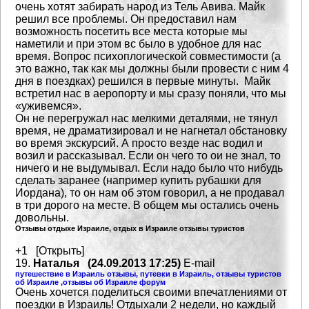
очень хотят забирать народ из Тель Авива.
Майк
решил все проблемы. Он
предоставил нам
возможность посетить все места которые мы
наметили и при этом вс было в удобное для нас
время.
Вопрос психоплогической совместимости (а
это важно, так как мы должны были провести с ним 4
дня
в поездках) решился в первые минуты. Майк
встретил нас в аеропорту и мы сразу поняли,
что мы
«уживемся».
Он не перегружал нас мелкими деталями, не тянул
время, не драматизировал и не нагнетал обстановку
во время экскурсий. А просто везде нас водил и
возил и рассказывал. Если он чего то ои не знал, то
ничего и не выдумывал. Если надо было что нибудь
сделать заранее (например купить рубашки для
Иордана),
то он нам об этом говорил, а не продавал
в три дорого на месте.
В общем мы остались очень
довольны.
Отзывы отдыхе Израиле, отдых в Израиле отзывы туристов
+1 [Открыть]
19.
Наталья (24.09.2013 17:25)
E-mail
путешествие в Израиль отзывы, путевки в Израиль, отзывы туристов
об Израиле ,отзывы об Израиле форум
Очень хочется поделиться своими впечатлениями от
поездки в Израиль! Отдыхали 2 недели, но каждый