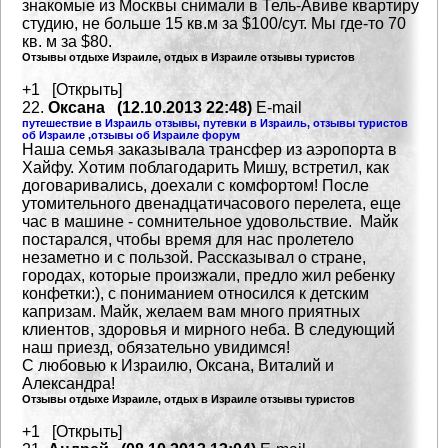
знакомые из Москвы
снимали в Тель-Авиве квартиру
студию, не больше 15 кв.м за $100/сут. Мы где-то 70
кв. м за $80.
Отзывы отдыхе Израиле, отдых в Израиле отзывы туристов
+1 [Открыть]
22.
Оксана (12.10.2013 22:48)
E-mail
путешествие в Израиль отзывы, путевки в Израиль, отзывы туристов
об Израиле ,отзывы об Израиле форум
Наша семья заказывала трансфер из аэропорта в
Хайфу. Хотим поблагодарить Мишу, встретил, как
договаривались, доехали с комфортом! После
утомительного двенадцатичасового перелета, еще
час в машине - сомнительное удовольствие. Майк
постарался, чтобы время для нас пролетело
незаметно и с пользой.
Рассказывал о стране,
городах, которые произжали, предло жил ребенку
конфетки:), с пониманием относился к детским
капризам.
Майк, желаем вам много приятных
клиентов, здоровья и мирного неба.
В следующий
наш приезд, обязательно увидимся!
С любовью к Израилю, Оксана, Виталий и
Александра!
Отзывы отдыхе Израиле, отдых в Израиле отзывы туристов
+1 [Открыть]