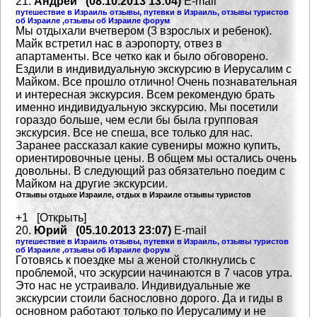
21.
Андрей (08.10.2013 13:04)
E-mail
путешествие в Израиль отзывы, путевки в Израиль, отзывы туристов
об Израиле ,отзывы об Израиле форум
Мы отдыхали вчетвером (3 взрослых и ребенок).
Майк встретил нас в аэропорту, отвез в
апартаменты.
Все четко как и было обговорено.
Ездили в индивидуальную экскурсию в Иерусалим с
Майком. Все прошло отлично! Очень познавательная
и интересная экскурсия. Всем рекомендую брать
именно индивидуальную экскурсию. Мы посетили
гораздо больше, чем если бы была групповая
экскурсия. Все не спеша, все только для нас.
Заранее
рассказал какие сувениры можно купить,
ориентировочные цены. В общем мы остались очень
довольны.
В следующий раз обязательно поедим с
Майком на другие экскурсии.
Отзывы отдыхе Израиле, отдых в Израиле отзывы туристов
+1 [Открыть]
20.
Юрий (05.10.2013 23:07)
E-mail
путешествие в Израиль отзывы, путевки в Израиль, отзывы туристов
об Израиле ,отзывы об Израиле форум
Готовясь к поездке мы а женой столкнулись с
проблемой, что эскурсии начинаются в 7 часов утра.
Это нас не устраивало. Индивидуальные же
экскурсии стоили баснословно дорого. Да и гиды в
основном
работают только по Иерусалиму и не