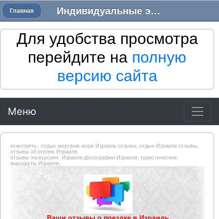
Индивидуальные экскурсии в Израиле - Трансфер в Израиле
Главная
Для удобства просмотра
перейдите на
полную
версию сайта
Меню
осмотреть,
отдых мертвом море Израиль отзывы, отдых Израиле отзывы,
отзывы об отелях Израиля,
отзывы экскурсиях Израиле,фотографии Израиля, туристические
маршруты Израиля,
#
Ваши отзывы о поездке в Израиль