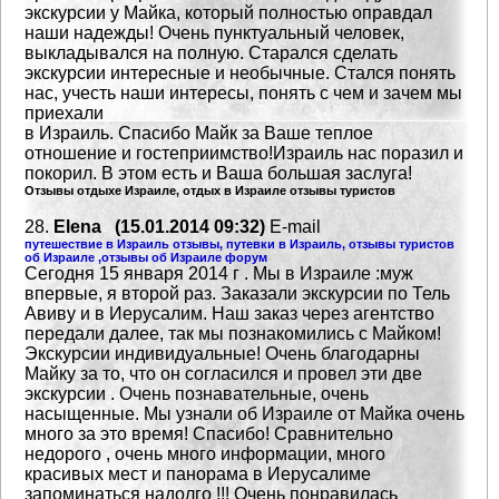
экскурсии у Майка, который полностью оправдал
наши надежды!
Очень пунктуальный человек,
выкладывался на полную. Старался сделать
экскурсии интересные
и необычные. Стался понять
нас, учесть наши интересы, понять с чем и зачем мы
приехали
в Израиль. Спасибо Майк за Ваше теплое
отношение и гостеприимство!Израиль нас поразил
и
покорил. В этом есть и Ваша большая заслуга!
Отзывы отдыхе Израиле, отдых в Израиле отзывы туристов
28.
Elena (15.01.2014 09:32)
E-mail
путешествие в Израиль отзывы, путевки в Израиль, отзывы туристов
об Израиле ,отзывы об Израиле форум
Сегодня 15 января 2014 г . Мы в Израиле :муж
впервые, я второй раз. Заказали экскурсии по
Тель
Авиву и в Иерусалим. Наш заказ через агентство
передали далее, так мы познакомились
с Майком!
Экскурсии индивидуальные! Очень благодарны
Майку за то, что он согласился и
провел эти две
экскурсии . Очень познавательные, очень
насыщенные. Мы узнали об Израиле
от Майка очень
много за это время! Спасибо! Сравнительно
недорого , очень много информации,
много
красивых мест и панорама в Иерусалиме
запоминаться надолго !!! Очень понравилась