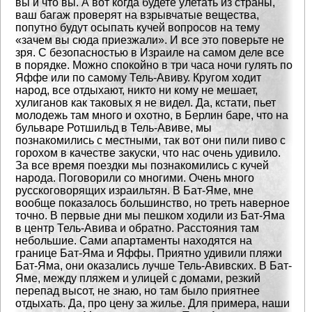
вы и что вы.
А вот когда будете улетать из страны,
ваш багаж проверят на взрывчатые вещества,
попутно
будут осыпать кучей вопросов на тему
«зачем вы сюда приезжали». И все это поверьте не
зря.
С безопасностью в Израиле на самом деле все
в порядке. Можно спокойно в три часа ночи гулять
по
Яффе или по самому Тель-Авиву. Кругом ходит
народ, все отдыхают, никто ни кому не мешает,
хулиганов как таковых я не видел. Да, кстати, пьет
молодежь там много и охотно, в Берлин баре,
что на
бульваре Ротшильд в Тель-Авиве, мы
познакомились с местными, так вот они пили пиво с
горохом в качестве закуски, что нас очень удивило.
За все время поездки мы познакомились с кучей
народа. Поговорили со многими. Очень много
русскоговорящих израильтян. В Бат-Яме, мне
вообще
показалось большинство, но треть наверное
точно.
В первые дни мы пешком ходили из Бат-Яма
в центр Тель-Авива и обратно. Расстояния там
небольшие.
Сами апартаменты находятся на
границе Бат-Яма и Яффы. Приятно удивили пляжи
Бат-Яма, они оказались
лучше Тель-Авивских. В Бат-
Яме, между пляжем и улицей с домами, резкий
перепад высот, не знаю,
но там было приятнее
отдыхать. Да, про цену за жилье. Для примера, наши