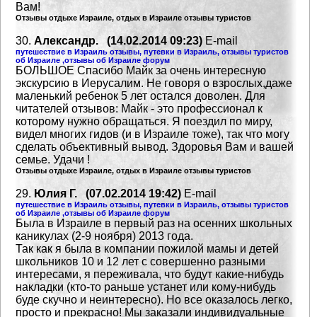
Вам!
Отзывы отдыхе Израиле, отдых в Израиле отзывы туристов
30.
Александр. (14.02.2014 09:23)
E-mail
путешествие в Израиль отзывы, путевки в Израиль, отзывы туристов
об Израиле ,отзывы об Израиле форум
БОЛЬШОЕ Спасибо Майк за очень интересную
экскурсию в Иерусалим. Не говоря о взрослых,даже
маленький ребенок 5 лет остался доволен. Для
читателей отзывов: Майк -
это профессионал к
которому нужно обращаться. Я поездил по миру,
видел многих
гидов (и в Израиле тоже), так что могу
сделать объективный вывод. Здоровья Вам
и вашей
семье. Удачи !
Отзывы отдыхе Израиле, отдых в Израиле отзывы туристов
29.
Юлия Г. (07.02.2014 19:42)
E-mail
путешествие в Израиль отзывы, путевки в Израиль, отзывы туристов
об Израиле ,отзывы об Израиле форум
Была в Израиле в первый раз на осенних школьных
каникулах (2-9 ноября) 2013 года.
Так как я была в компании пожилой мамы и детей
школьников 10 и 12 лет с совершенно
разными
интересами, я переживала, что будут какие-нибудь
накладки (кто-то раньше устанет
или кому-нибудь
буде скучно и неинтересно). Но все оказалось легко,
просто и прекрасно!
Мы заказали индивидуальные