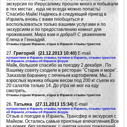
экскурсия по Иерусалиму, прошли много и побывали
в тех местах , куда не всегда можно попасть!
Спасибо Майк! Надеюсь в следующий приезд в
Израиль вновь с вами пообщаться и
воспользоваться
только вашими услугами и по
экскурсиям и по предоставлению комнат для
проживания. Мира вам
и добра!!! С уважением
Елена и Геннадий.
Отзывы отдыхе Израиле, отдых в Израиле отзывы туристов
27.
Григорий (21.12.2013 10:40)
E-mail
путешествие в Израиль отзывы, путевки в Израиль, отзывы туристов
об Израиле ,отзывы об Израиле форум
Майк, большое спасибо за поездку 2 декабря . По
Вашему совету сходили в ресторан "Старик и море".
Заказали баранину с печеным картофелем. Мы, 2
взрослых мужика общим весом под 200 кг
съели из
20 салатов только 14. До утра не мог на еду
смотреть.
Отзывы отдыхе Израиле, отдых в Израиле отзывы туристов
26.
Татьяна (27.11.2013 15:34)
E-mail
путешествие в Израиль отзывы, путевки в Израиль, отзывы туристов
об Израиле ,отзывы об Израиле форум
Отзыв о поездке в Израиль. Трансфер и экскурсия с
Майком. Остались самые приятные
впечатления.Все
во время, без задержек, с учетом наших пожеланий.