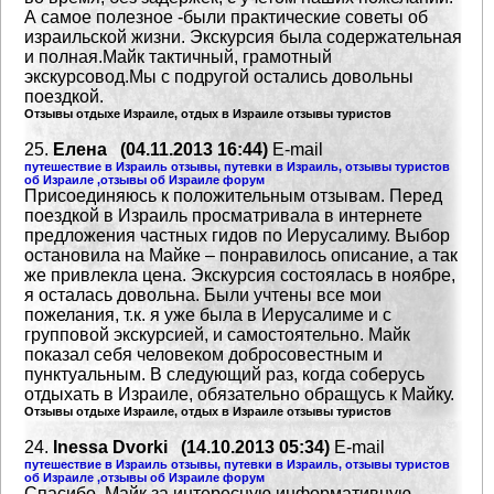
А самое
полезное -были практические советы об
израильской жизни. Экскурсия была содержательная
и полная.Майк тактичный, грамотный
экскурсовод.Мы с подругой остались довольны
поездкой.
Отзывы отдыхе Израиле, отдых в Израиле отзывы туристов
25.
Елена (04.11.2013 16:44)
E-mail
путешествие в Израиль отзывы, путевки в Израиль, отзывы туристов
об Израиле ,отзывы об Израиле форум
Присоединяюсь к положительным отзывам. Перед
поездкой в Израиль просматривала в
интернете
предложения частных гидов по Иерусалиму. Выбор
остановила на Майке – понравилось
описание, а так
же привлекла цена. Экскурсия состоялась в ноябре,
я осталась довольна.
Были учтены все мои
пожелания, т.к. я уже была в Иерусалиме и с
групповой экскурсией, и
самостоятельно. Майк
показал себя человеком добросовестным и
пунктуальным. В следующий раз,
когда соберусь
отдыхать в Израиле, обязательно обращусь к Майку.
Отзывы отдыхе Израиле, отдых в Израиле отзывы туристов
24.
Inessa Dvorki (14.10.2013 05:34)
E-mail
путешествие в Израиль отзывы, путевки в Израиль, отзывы туристов
об Израиле ,отзывы об Израиле форум
Спасибо Майк за интересную,информативную